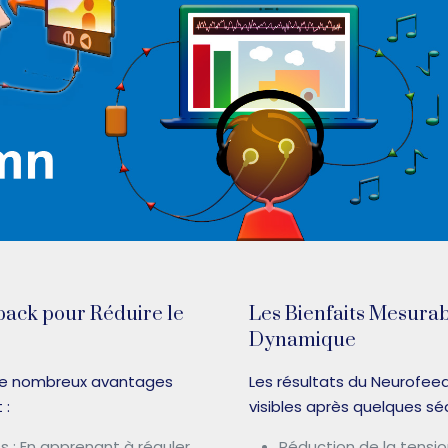
back pour Réduire le
Les Bienfaits Mesura
Dynamique
de nombreux avantages
Les résultats du Neurofe
 :
visibles après quelques séa
s : En apprenant à réguler
Réduction de la tensio