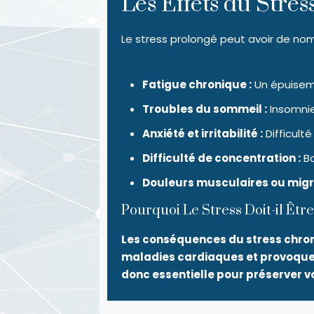
Les Effets du Stres
Le stress prolongé peut avoir de nom
Fatigue chronique :
Un épuiseme
Troubles du sommeil :
Insomnie
Anxiété et irritabilité :
Difficult
Difficulté de concentration :
Ba
Douleurs musculaires ou migra
Pourquoi Le Stress Doit-il Être
Les conséquences du stress chroni
maladies cardiaques et provoquer 
donc essentielle pour préserver vo